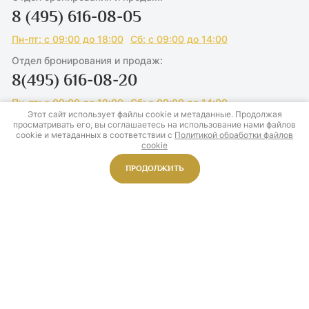
8 (495) 616-08-05
Пн-пт: с 09:00 до 18:00
Сб: с 09:00 до 14:00
Отдел бронирования и продаж:
8(495) 616-08-20
Пн-пт: с 09:00 до 18:00
Сб: с 09:00 до 14:00
Этот сайт использует файлы cookie и метаданные. Продолжая
Ресепшн Отеля:
просматривать его, вы соглашаетесь на использование нами файлов
cookie и метаданных в соответствии с
Политикой обработки файлов
8 (916) 707-14-20
cookie
8 (495) 616-08-15
ПРОДОЛЖИТЬ
Круглосуточно
Для писем и предложений:
com@ok-bor.ru
Мы находимся по адресу:
142073, МО, г. Домодедово, д. Одинцово,
территория "Бор"